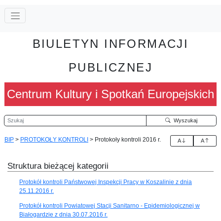
BIULETYN INFORMACJI
PUBLICZNEJ
Centrum Kultury i Spotkań Europejskich
Szukaj
Wyszukaj
BIP
>
PROTOKOŁY KONTROLI
>
Protokoły kontroli 2016 r.
A
A
Struktura bieżącej kategorii
Protokół kontroli Państwowej Inspekcji Pracy w Koszalinie z dnia
25.11.2016 r.
Protokół kontroli Powiatowej Stacji Sanitarno - Epidemiologicznej w
Białogardzie z dnia 30.07.2016 r.